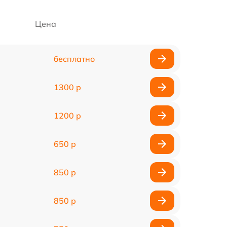
Цена
бесплатно
1300 р
1200 р
650 р
850 р
850 р