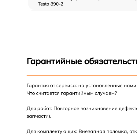
Testo 890-2
Прошивка (Обновление ПО) Testo 890-2
Замена дисплея (экрана) Testo 890-2
Замена корпуса Testo 890-2
Гарантийные обязательст
Замена аккумулятора Testo 890-2
Гарантия от сервиса: на установленные нами
Замена процессора Testo 890-2
Что считается гарантийным случаем?
Замена USB порта Testo 890-2
Для работ: Повторное возникновение дефект
запчасти).
Замена ключей управления Testo 890-2
Для комплектующих: Внезапная поломка, отк