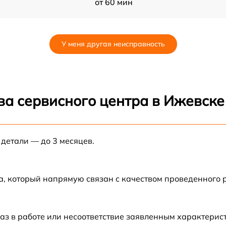
от 60 мин
от 60 мин
У меня другая неисправность
от 60 мин
от 60 мин
ва сервисного центра в Ижевске
от 60 мин
 детали — до 3 месяцев.
от 60 мин
от 60 мин
а, который напрямую связан с качеством проведенного
от 60 мин
аз в работе или несоответствие заявленным характери