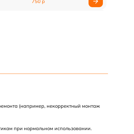
750 р
450 р
750 р
1500 р
700 р
850 р
650 р
 ремонта (например, некорректный монтаж
590 р
стикам при нормальном использовании.